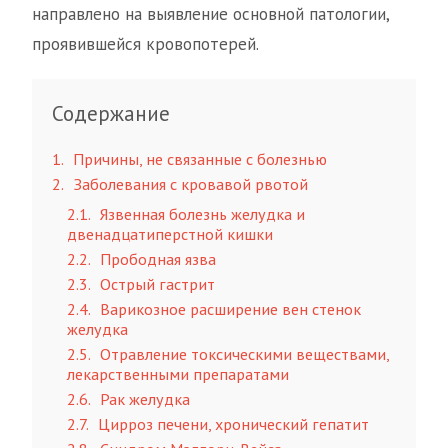
направлено на выявление основной патологии,
проявившейся кровопотерей.
Содержание
1
Причины, не связанные с болезнью
2
Заболевания с кровавой рвотой
2.1
Язвенная болезнь желудка и
двенадцатиперстной кишки
2.2
Прободная язва
2.3
Острый гастрит
2.4
Варикозное расширение вен стенок
желудка
2.5
Отравление токсическими веществами,
лекарственными препаратами
2.6
Рак желудка
2.7
Цирроз печени, хронический гепатит