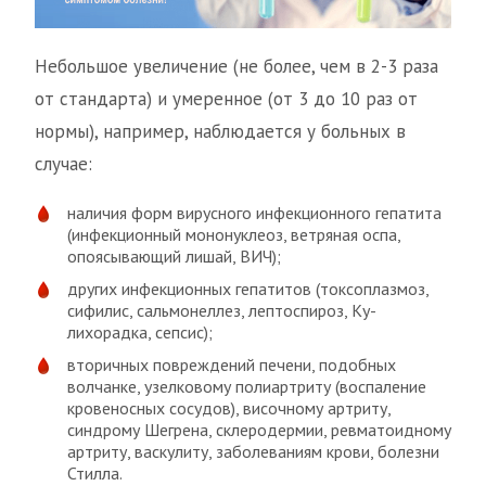
Небольшое увеличение (не более, чем в 2-3 раза
от стандарта) и умеренное (от 3 до 10 раз от
нормы), например, наблюдается у больных в
случае:
наличия форм вирусного инфекционного гепатита
(инфекционный мононуклеоз, ветряная оспа,
опоясывающий лишай, ВИЧ);
других инфекционных гепатитов (токсоплазмоз,
сифилис, сальмонеллез, лептоспироз, Ку-
лихорадка, сепсис);
вторичных повреждений печени, подобных
волчанке, узелковому полиартриту (воспаление
кровеносных сосудов), височному артриту,
синдрому Шегрена, склеродермии, ревматоидному
артриту, васкулиту, заболеваниям крови, болезни
Стилла.