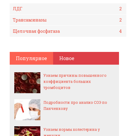
ЛДГ
2
Трансаминазы
2
Щелочная фосфатаза
4
Популярное
Новое
Узнаем причины повышенного
коэффициента больших
тромбоцитов
Подробности про анализ СОЭ по
Панченкову
Узнаем нормы холестерина у
женщин