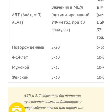
Значения в МЕ/л
в МЕ/л
АЛТ (АлАт, ALT,
(оптимизированный
(метод
ALAT)
УФ-метод при 30
DGKC п
градусах)
37
градуса
Новорожденные
2-20
5-35
4-14 лет
5-30
10-35
Мужской
5-35
10-45
Женский
5-30
10-35
ASTt и ALT являются достаточно
чувствительными индикаторами
повреждения печени или травм от