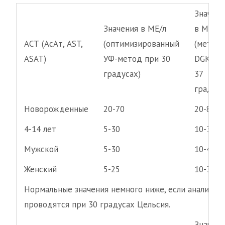
Значени
Значения в МЕ/л
в МЕ/л
АСТ (АсАт, AST,
(оптимизированный
(метод
ASAT)
УФ-метод при 30
DGKC п
градусах)
37
градуса
Новорожденные
20-70
20-80
4-14 лет
5-30
10-35
Мужской
5-30
10-40
Женский
5-25
10-35
Нормальные значения немного ниже, если анализы
проводятся при 30 градусах Цельсия.
Значени