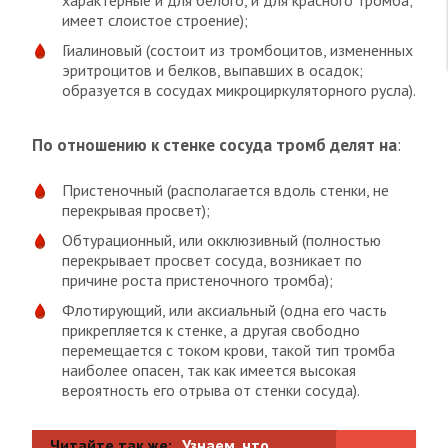
характерные и для белого, и для красного тромба;
имеет слоистое строение);
Гиалиновый (состоит из тромбоцитов, измененных
эритроцитов и белков, выпавших в осадок;
образуется в сосудах микроциркуляторного русла).
По отношению к стенке сосуда тромб делят на
:
Пристеночный (располагается вдоль стенки, не
перекрывая просвет);
Обтурационный, или окклюзивный (полностью
перекрывает просвет сосуда, возникает по
причине роста пристеночного тромба);
Флотирующий, или аксиальный (одна его часть
прикрепляется к стенке, а другая свободно
перемещается с током крови, такой тип тромба
наиболее опасен, так как имеется высокая
вероятность его отрыва от стенки сосуда).
Читайте так же:
Узнаем, что