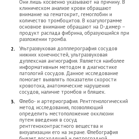
Они лишь косвенно указывают на причину. В
клиническом анализе крови обращают
внимание на гематокрит, гемоглобин и
количество тромбоцитов. В коагулограмме
основное внимание обращают на D-димер –
продукт распада фибрина, образующийся при
разложении тромба.
Ультразвуковая допплерография сосудов
нижних конечностей, ультразвуковая
дуплексная ангиография. Является наиболее
информативным методом в диагностике
патологий сосудов. Данное исследование
помогает выявлять показатели скорости
кровотока, анатомические нарушения
сосудов, наличие тромбов и бляшек.
Флебо- и артериография. Рентгенологический
метод исследования, позволяющий
определить местоположение окклюзии
путем введения в сосуд
рентгеноконтрастного вещества и
визуализации его на экране. Флебография
бывает восходящей и ретроградной.