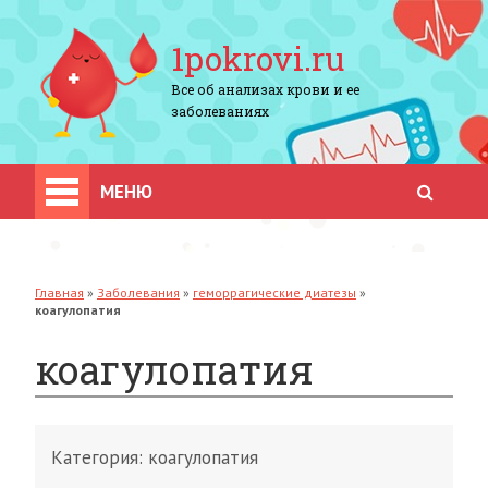
1pokrovi.ru
Все об анализах крови и ее
заболеваниях
МЕНЮ
Главная
»
Заболевания
»
геморрагические диатезы
»
коагулопатия
коагулопатия
Категория:
коагулопатия