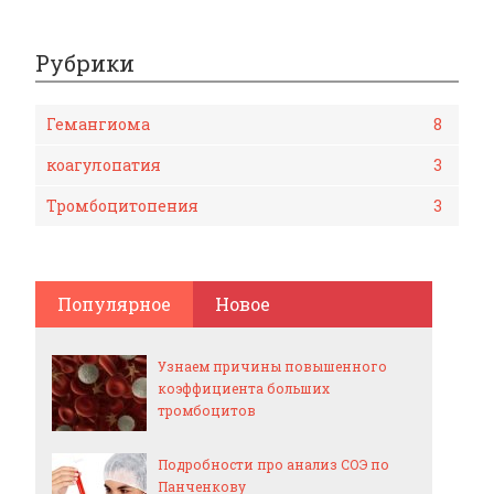
Рубрики
Гемангиома
8
коагулопатия
3
Тромбоцитопения
3
Популярное
Новое
Узнаем причины повышенного
коэффициента больших
тромбоцитов
Подробности про анализ СОЭ по
Панченкову