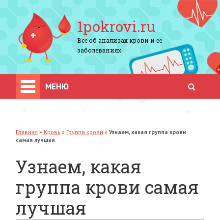
1pokrovi.ru
Все об анализах крови и ее
заболеваниях
МЕНЮ
Главная
»
Кровь
»
Группа крови
»
Узнаем, какая группа крови
самая лучшая
Узнаем, какая
группа крови самая
лучшая