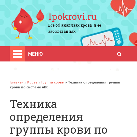
1pokrovi.ru
Все об анализах крови и ее
заболеваниях
МЕНЮ
Главная
»
Кровь
»
Группа крови
»
Техника определения группы
крови по системе AB0
Техника
определения
группы крови по