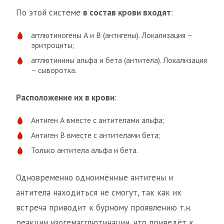
По этой системе
в состав крови входят
:
агглютиногены А и В (антигены). Локализация –
эритроциты;
агглютинины альфа и бета (антитела). Локализация
– сыворотка.
Расположение их в крови
:
Антиген А вместе с антителами альфа;
Антиген В вместе с антителами бета;
Только антитела альфа и бета.
Одновременно одноимённые антигены и
антитела находиться не смогут, так как их
встреча приводит к бурному проявлению т.н.
реакции изогемагглютинации, что приведёт к