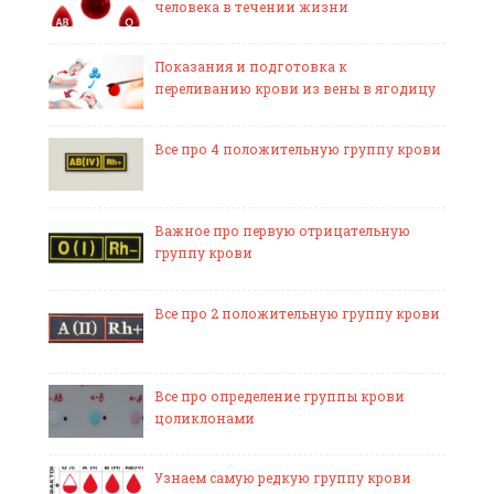
человека в течении жизни
Показания и подготовка к
переливанию крови из вены в ягодицу
Все про 4 положительную группу крови
Важное про первую отрицательную
группу крови
Все про 2 положительную группу крови
Все про определение группы крови
цоликлонами
Узнаем самую редкую группу крови