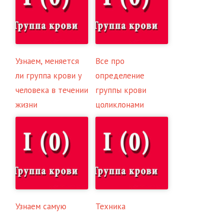
Узнаем, меняется
Все про
ли группа крови у
определение
человека в течении
группы крови
жизни
цоликлонами
Узнаем самую
Техника