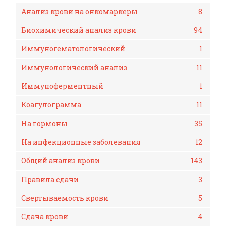
Анализ крови на онкомаркеры
8
Биохимический анализ крови
94
Иммуногематологический
1
Иммунологический анализ
11
Иммуноферментный
1
Коагулограмма
11
На гормоны
35
На инфекционные заболевания
12
Общий анализ крови
143
Правила сдачи
3
Свертываемость крови
5
Сдача крови
4