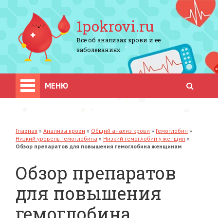
1pokrovi.ru
Все об анализах крови и ее
заболеваниях
МЕНЮ
Главная
»
Анализы крови
»
Общий анализ крови
»
Гемоглобин
»
Низкий уровень гемоглобина
»
Низкий гемоглобин у женщин
»
Обзор препаратов для повышения гемоглобина женщинам
Обзор препаратов
для повышения
гемоглобина