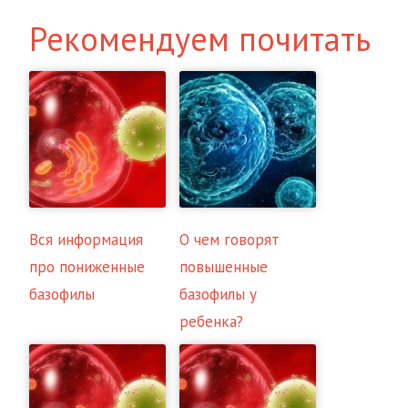
Рекомендуем почитать
Вся информация
О чем говорят
про пониженные
повышенные
базофилы
базофилы у
ребенка?