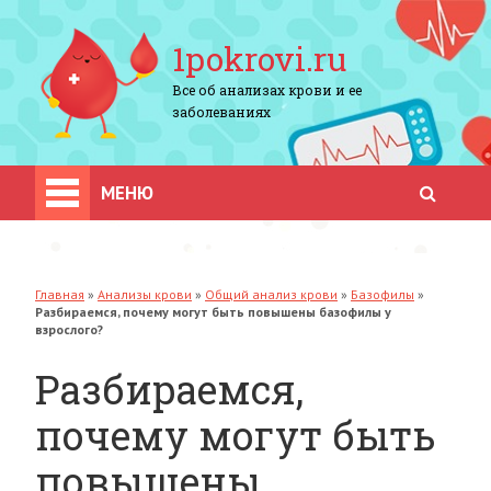
1pokrovi.ru
Все об анализах крови и ее
заболеваниях
МЕНЮ
Главная
»
Анализы крови
»
Общий анализ крови
»
Базофилы
»
Разбираемся, почему могут быть повышены базофилы у
взрослого?
Разбираемся,
почему могут быть
повышены