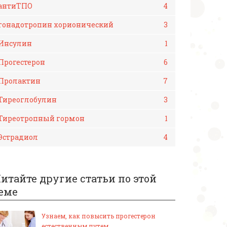
антиТПО
4
гонадотропин хорионический
3
Инсулин
1
Прогестерон
6
Пролактин
7
Тиреоглобулин
3
Тиреотропный гормон
1
Эстрадиол
4
итайте другие статьи по этой
еме
Узнаем, как повысить прогестерон
естественным путем